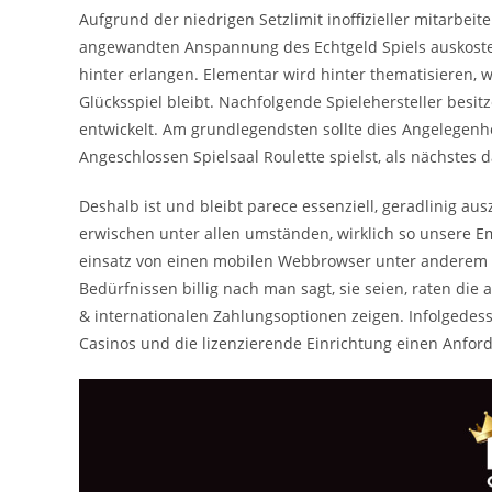
Aufgrund der niedrigen Setzlimit inoffizieller mitarbei
angewandten Anspannung des Echtgeld Spiels auskosten
hinter erlangen. Elementar wird hinter thematisieren, wi
Glücksspiel bleibt. Nachfolgende Spielehersteller besitz
entwickelt. Am grundlegendsten sollte dies Angelegenhe
Angeschlossen Spielsaal Roulette spielst, als nächstes 
Deshalb ist und bleibt parece essenziell, geradlinig a
erwischen unter allen umständen, wirklich so unsere E
einsatz von einen mobilen Webbrowser unter anderem 
Bedürfnissen billig nach man sagt, sie seien, raten die
& internationalen Zahlungsoptionen zeigen. Infolgedesse
Casinos und die lizenzierende Einrichtung einen Anfor