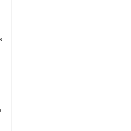
e
le
ch