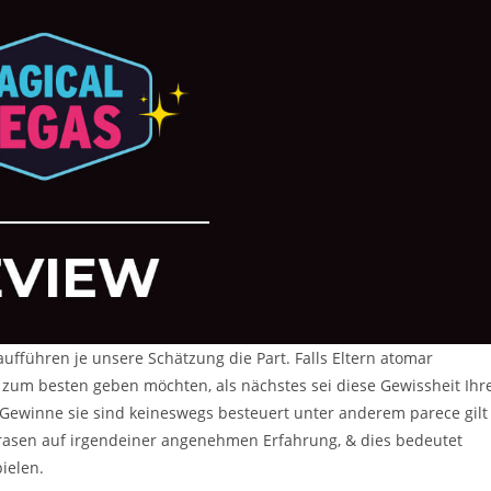
aufführen je unsere Schätzung die Part. Falls Eltern atomar
zum besten geben möchten, als nächstes sei diese Gewissheit Ihr
Gewinne sie sind keineswegs besteuert unter anderem parece gilt
grasen auf irgendeiner angenehmen Erfahrung, & dies bedeutet
pielen.