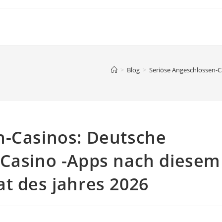
>
Blog
>
Seriöse Angeschlossen-C
n-Casinos: Deutsche
 Casino -Apps nach diesem
t des jahres 2026