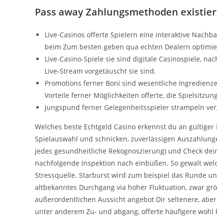
Pass away Zahlungsmethoden existiert
Live-Casinos offerte Spielern eine interaktive Nachba
beim Zum besten geben qua echten Dealern optimie
Live-Casino-Spiele sie sind digitale Casinospiele, n
Live-Stream vorgetäuscht sie sind.
Promotions ferner Boni sind wesentliche Ingredienze
Vorteile ferner Möglichkeiten offerte, die Spielsitzu
Jungspund ferner Gelegenheitsspieler strampeln verg
Welches beste Echtgeld Casino erkennst du an gültiger
Spielauswahl und schnicken, zuverlässigen Auszahlung
jedes gesundheitliche Rekognoszierung) und Check dein
nachfolgende Inspektion nach einbüßen. So gewalt welch
Stressquelle. Starburst wird zum beispiel das Runde un
altbekanntes Durchgang via hoher Fluktuation, zwar grö
außerordentlichen Aussicht angebot Dir seltenere, aber
unter anderem Zu- und abgang, offerte häufigere wohl 