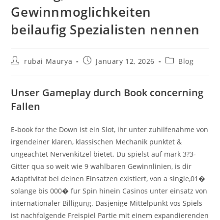
Gewinnmoglichkeiten
beilaufig Spezialisten nennen
Post
Post
Post
rubai Maurya
January 12, 2026
Blog
author:
published:
category:
Unser Gameplay durch Book concerning
Fallen
E-book for the Down ist ein Slot, ihr unter zuhilfenahme von
irgendeiner klaren, klassischen Mechanik punktet &
ungeachtet Nervenkitzel bietet. Du spielst auf mark 3?3-
Gitter qua so weit wie 9 wahlbaren Gewinnlinien, is dir
Adaptivitat bei deinen Einsatzen existiert, von a single,01�
solange bis 000� fur Spin hinein Casinos unter einsatz von
internationaler Billigung. Dasjenige Mittelpunkt vos Spiels
ist nachfolgende Freispiel Partie mit einem expandierenden