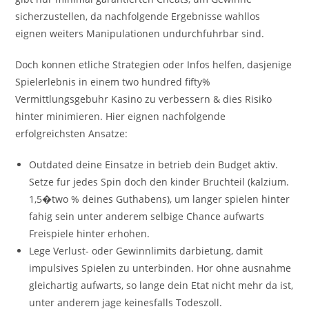
sicherzustellen, da nachfolgende Ergebnisse wahllos
eignen weiters Manipulationen undurchfuhrbar sind.
Doch konnen etliche Strategien oder Infos helfen, dasjenige
Spielerlebnis in einem two hundred fifty%
Vermittlungsgebuhr Kasino zu verbessern & dies Risiko
hinter minimieren. Hier eignen nachfolgende
erfolgreichsten Ansatze:
Outdated deine Einsatze in betrieb dein Budget aktiv.
Setze fur jedes Spin doch den kinder Bruchteil (kalzium.
1,5�two % deines Guthabens), um langer spielen hinter
fahig sein unter anderem selbige Chance aufwarts
Freispiele hinter erhohen.
Lege Verlust- oder Gewinnlimits darbietung, damit
impulsives Spielen zu unterbinden. Hor ohne ausnahme
gleichartig aufwarts, so lange dein Etat nicht mehr da ist,
unter anderem jage keinesfalls Todeszoll.