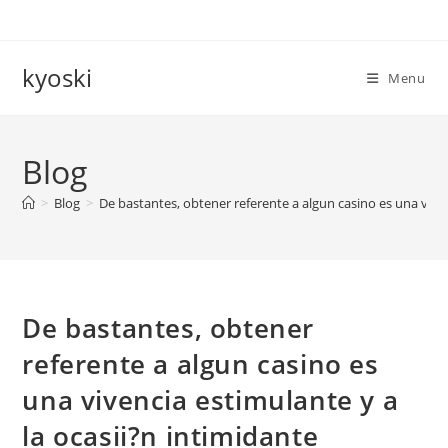
Skip
to
content
kyoski
Menu
Blog
>
Blog
>
De bastantes, obtener referente a algun casino es una viven
De bastantes, obtener
referente a algun casino es
una vivencia estimulante y a
la ocasii?n intimidante