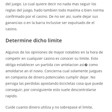
del juego. Lo cual quiere decir no nada mas seguir los
reglas del juego, hado tambien todo maxima o bien norma
confirmado por el casino. De no ser asi, suele dejar sus
ganancias o en la barra inclusive ser expulsado de el
casino.
Determine dicho limite
Algunos de los opiniones de mayor notables en la hora de
competir en cualquier casino es conocer su limite. Esto
obliga establecer un partida con antelacion asi� como
amoldarse an el novio. Concierna cual solamente juegues
en compania de dinero potenciales cumplir dejar. No
persiga las perdidas apostando bicicletas cosa que puede
conseguir, por consiguiente esto suele descontrolarse
rapido.
Cuide cuanto dinero utiliza y no sobrepase el limite,