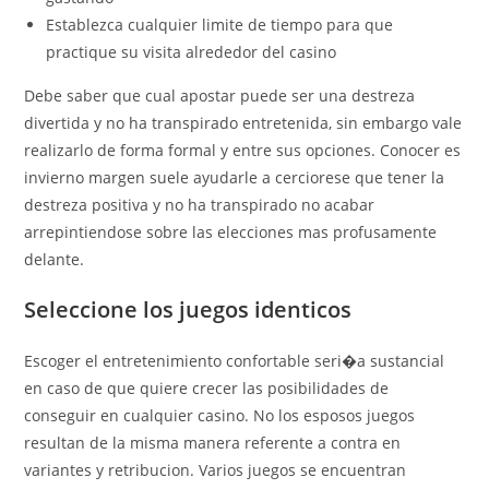
Establezca cualquier limite de tiempo para que
practique su visita alrededor del casino
Debe saber que cual apostar puede ser una destreza
divertida y no ha transpirado entretenida, sin embargo vale
realizarlo de forma formal y entre sus opciones. Conocer es
invierno margen suele ayudarle a cerciorese que tener la
destreza positiva y no ha transpirado no acabar
arrepintiendose sobre las elecciones mas profusamente
delante.
Seleccione los juegos identicos
Escoger el entretenimiento confortable seri�a sustancial
en caso de que quiere crecer las posibilidades de
conseguir en cualquier casino. No los esposos juegos
resultan de la misma manera referente a contra en
variantes y retribucion. Varios juegos se encuentran