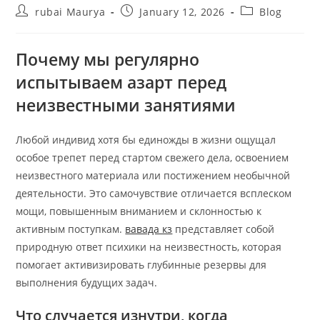
Post
Post
Post
rubai Maurya
January 12, 2026
Blog
author:
published:
category:
Почему мы регулярно
испытываем азарт перед
неизвестными занятиями
Любой индивид хотя бы единожды в жизни ощущал
особое трепет перед стартом свежего дела, освоением
неизвестного материала или постижением необычной
деятельности. Это самочувствие отличается всплеском
мощи, повышенным вниманием и склонностью к
активным поступкам.
вавада кз
представляет собой
природную ответ психики на неизвестность, которая
помогает активизировать глубинные резервы для
выполнения будущих задач.
Что случается изнутри, когда