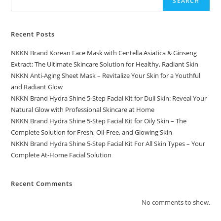
SEARCH
Recent Posts
NKKN Brand Korean Face Mask with Centella Asiatica & Ginseng
Extract: The Ultimate Skincare Solution for Healthy, Radiant Skin
NKKN Anti-Aging Sheet Mask – Revitalize Your Skin for a Youthful
and Radiant Glow
NKKN Brand Hydra Shine 5-Step Facial Kit for Dull Skin: Reveal Your
Natural Glow with Professional Skincare at Home
NKKN Brand Hydra Shine 5-Step Facial Kit for Oily Skin – The
Complete Solution for Fresh, Oil-Free, and Glowing Skin
NKKN Brand Hydra Shine 5-Step Facial Kit For All Skin Types – Your
Complete At-Home Facial Solution
Recent Comments
No comments to show.