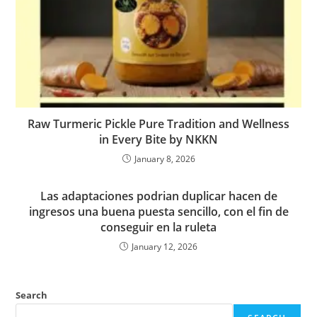
Raw Turmeric Pickle Pure Tradition and Wellness
in Every Bite by NKKN
January 8, 2026
Las adaptaciones podrian duplicar hacen de
ingresos una buena puesta sencillo, con el fin de
conseguir en la ruleta
January 12, 2026
Search