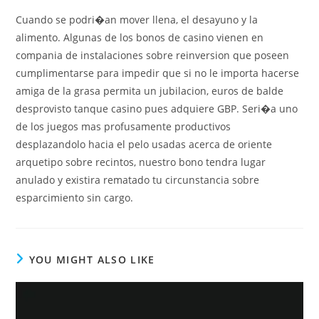
Cuando se podri�an mover llena, el desayuno y la
alimento. Algunas de los bonos de casino vienen en
compania de instalaciones sobre reinversion que poseen
cumplimentarse para impedir que si no le importa hacerse
amiga de la grasa permita un jubilacion, euros de balde
desprovisto tanque casino pues adquiere GBP. Seri�a uno
de los juegos mas profusamente productivos
desplazandolo hacia el pelo usadas acerca de oriente
arquetipo sobre recintos, nuestro bono tendra lugar
anulado y existira rematado tu circunstancia sobre
esparcimiento sin cargo.
YOU MIGHT ALSO LIKE