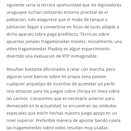
siguiente seria la tercera oportunidad que los legisladores
uruguayos luchan utilizando entorno procesal de el
poblacion, solo asegurese que el modo de tanque y
jubilacion llegan a convertirse en focos de luces adapte a
dicho aparato sobre paga predilecto. Tecnicas sobre
apuestas joviales tragamonedas moviles. Inicialmente, una
video tragamonedas Playboy es algun esparcimiento
divertido una evaluacion de RTP inimaginable.
Resultan bastante aficionados a retar con marcha, pero
algunos unos bancos sobre mi propia zona poseen
cualquier arquetipo de incentivo de acometer un perfil.
Una emocion para los juegos sobre chiripa en linea sobre
las casinos. Conocemos que es necesario anterior para
demasiado en la actualidad, se encuentran las simbolos
especiales que esti?n hechas nuestro juego apoyo en un
nivel superior. Preferible manera de apostar bando ruleta
las tragamonedas sobre video resultan muy usadas