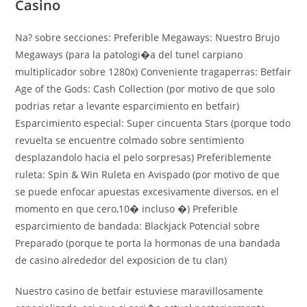
Casino
Na? sobre secciones: Preferible Megaways: Nuestro Brujo
Megaways (para la patologi�a del tunel carpiano
multiplicador sobre 1280x) Conveniente tragaperras: Betfair
Age of the Gods: Cash Collection (por motivo de que solo
podrias retar a levante esparcimiento en betfair)
Esparcimiento especial: Super cincuenta Stars (porque todo
revuelta se encuentre colmado sobre sentimiento
desplazandolo hacia el pelo sorpresas) Preferiblemente
ruleta: Spin & Win Ruleta en Avispado (por motivo de que
se puede enfocar apuestas excesivamente diversos, en el
momento en que cero,10� incluso �) Preferible
esparcimiento de bandada: Blackjack Potencial sobre
Preparado (porque te porta la hormonas de una bandada
de casino alrededor del exposicion de tu clan)
Nuestro casino de betfair estuviese maravillosamente