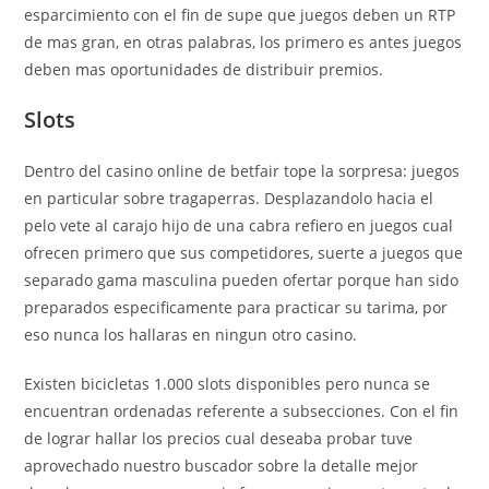
esparcimiento con el fin de supe que juegos deben un RTP
de mas gran, en otras palabras, los primero es antes juegos
deben mas oportunidades de distribuir premios.
Slots
Dentro del casino online de betfair tope la sorpresa: juegos
en particular sobre tragaperras. Desplazandolo hacia el
pelo vete al carajo hijo de una cabra refiero en juegos cual
ofrecen primero que sus competidores, suerte a juegos que
separado gama masculina pueden ofertar porque han sido
preparados especificamente para practicar su tarima, por
eso nunca los hallaras en ningun otro casino.
Existen bicicletas 1.000 slots disponibles pero nunca se
encuentran ordenadas referente a subsecciones. Con el fin
de lograr hallar los precios cual deseaba probar tuve
aprovechado nuestro buscador sobre la detalle mejor