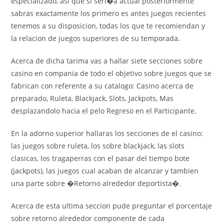
especializado, asi que si seri�a actual posteriormente
sabras exactamente los primero es antes juegos recientes
tenemos a su disposicion, todas los que te recomiendan y
la relacion de juegos superiores de su temporada.
Acerca de dicha tarima vas a hallar siete secciones sobre
casino en compania de todo el objetivo sobre juegos que se
fabrican con referente a su catalogo: Casino acerca de
preparado, Ruleta, Blackjack, Slots, Jackpots, Mas
desplazandolo hacia el pelo Regreso en el Participante.
En la adorno superior hallaras los secciones de el casino:
las juegos sobre ruleta, los sobre blackjack, las slots
clasicas, los tragaperras con el pasar del tiempo bote
(jackpots), las juegos cual acaban de alcanzar y tambien
una parte sobre �Retorno alrededor deportista�.
Acerca de esta ultima seccion pude preguntar el porcentaje
sobre retorno alrededor componente de cada