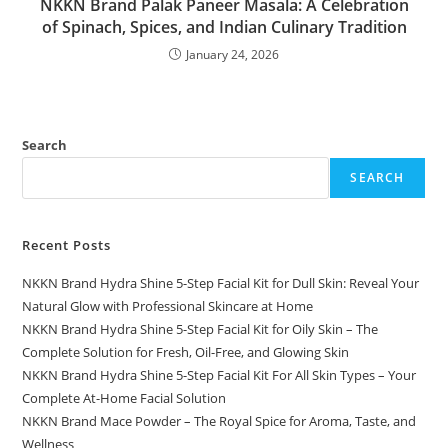
NKKN Brand Palak Paneer Masala: A Celebration
of Spinach, Spices, and Indian Culinary Tradition
January 24, 2026
Search
SEARCH
Recent Posts
NKKN Brand Hydra Shine 5-Step Facial Kit for Dull Skin: Reveal Your
Natural Glow with Professional Skincare at Home
NKKN Brand Hydra Shine 5-Step Facial Kit for Oily Skin – The
Complete Solution for Fresh, Oil-Free, and Glowing Skin
NKKN Brand Hydra Shine 5-Step Facial Kit For All Skin Types – Your
Complete At-Home Facial Solution
NKKN Brand Mace Powder – The Royal Spice for Aroma, Taste, and
Wellness