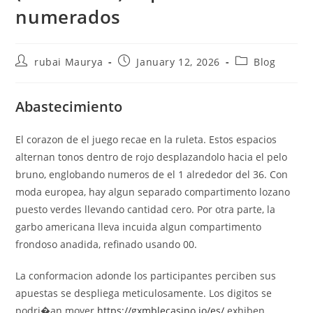
numerados
Post
Post
Post
rubai Maurya
January 12, 2026
Blog
author:
published:
category:
Abastecimiento
El corazon de el juego recae en la ruleta. Estos espacios
alternan tonos dentro de rojo desplazandolo hacia el pelo
bruno, englobando numeros de el 1 alrededor del 36. Con
moda europea, hay algun separado compartimento lozano
puesto verdes llevando cantidad cero. Por otra parte, la
garbo americana lleva incuida algun compartimento
frondoso anadida, refinado usando 00.
La conformacion adonde los participantes perciben sus
apuestas se despliega meticulosamente. Los digitos se
podri�an mover
https://gxmblecasino.io/es/
exhiben