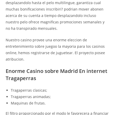
desplazandolo hasta el pelo multilingue, garantiza cual
muchas bonificaciones inscribiri? podrian mover abonen
acerca de su cuenta a tiempo desplazandolo incluso
nuestro pelo ofrece magnificas promociones semanales y
no ha transpirado mensuales.
Nuestro casino provee una enorme eleccion de
entretenimiento sobre juegoo la mayoria para los casinos
online, hemos registrarse de juguetear. El proyecto posee
atribucion.
Enorme Casino sobre Madrid En internet
Tragaperras
Tragaperras clasicas;
Tragaperras animadas;
Maquinas de frutas.
El filtro proporcionado por el modo le favorecera a financiar