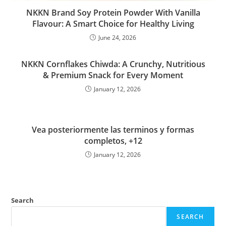
NKKN Brand Soy Protein Powder With Vanilla
Flavour: A Smart Choice for Healthy Living
June 24, 2026
NKKN Cornflakes Chiwda: A Crunchy, Nutritious
& Premium Snack for Every Moment
January 12, 2026
Vea posteriormente las terminos y formas
completos, +12
January 12, 2026
Search
SEARCH