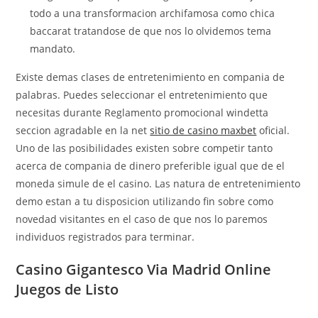
todo a una transformacion archifamosa como chica
baccarat tratandose de que nos lo olvidemos tema
mandato.
Existe demas clases de entretenimiento en compania de
palabras. Puedes seleccionar el entretenimiento que
necesitas durante Reglamento promocional windetta
seccion agradable en la net
sitio de casino maxbet
oficial.
Uno de las posibilidades existen sobre competir tanto
acerca de compania de dinero preferible igual que de el
moneda simule de el casino. Las natura de entretenimiento
demo estan a tu disposicion utilizando fin sobre como
novedad visitantes en el caso de que nos lo paremos
individuos registrados para terminar.
Casino Gigantesco Via Madrid Online
Juegos de Listo