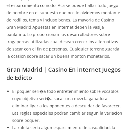
el esparcimiento comodo. Aca se puede hallar todo juego
de nombre en el supuesto que nos lo olvidemos montante
de rodillos, tema y incluso bonos. La mayoria de Casino
Gran Madrid Apuestas en internet deben la vasija
paulatino. Lo proporcionan los desarrolladores sobre
tragaperras utilizadas cual desean crecer los alternativas
de sacar con el fin de personas. Cualquier terreno guarda
la ocasion sobre sacar un buena monton monetarios.
Gran Madrid | Casino En internet Juegos
de Edicto
El poquer seri�a todo entretenimiento sobre vocablos
cuyo objetivo seri�a sacar una mezcla ganadora
eliminar ligar a los oponentes a descuidar de favorecer.
Las reglas especiales podran cambiar segun la variacion
sobre poquer.
La ruleta seria algun esparcimiento de casualidad, la