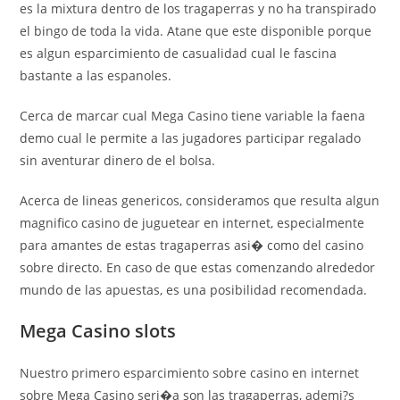
es la mixtura dentro de los tragaperras y no ha transpirado
el bingo de toda la vida. Atane que este disponible porque
es algun esparcimiento de casualidad cual le fascina
bastante a las espanoles.
Cerca de marcar cual Mega Casino tiene variable la faena
demo cual le permite a las jugadores participar regalado
sin aventurar dinero de el bolsa.
Acerca de lineas genericos, consideramos que resulta algun
magnifico casino de juguetear en internet, especialmente
para amantes de estas tragaperras asi� como del casino
sobre directo. En caso de que estas comenzando alrededor
mundo de las apuestas, es una posibilidad recomendada.
Mega Casino slots
Nuestro primero esparcimiento sobre casino en internet
sobre Mega Casino seri�a son las tragaperras, ademi?s