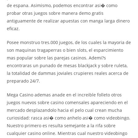
de espana. Asimismo, podemos encontrar asi� como
probar otras juegos sobre manera demo gratis
antiguamente de realizar apuestas con manga larga dinero
eficaz.
Posee monstruo tres.000 juegos, de los cuales la mayoria de
son maquinas tragaperras o bien slots, el esparcimiento
mas popular sobre las parejas casinos. Ademi?s
encontraras un punado de mesas blackjack y sobre ruleta,
la totalidad de dammas joviales crupieres reales acerca de
preparado 24/7.
Mega Casino ademas anade en el increible folleto otros
juegos nuevos sobre casino comensales apareciendo en el
mercado desplazandolo hacia el pelo cual crean mucha
curiosidad: rasca asi� como anhelo asi� como videobingo.
Nuestro primero es resulta semejante a la rifa sobre
cualquier casino online. Mientras cual nuestro videobingo