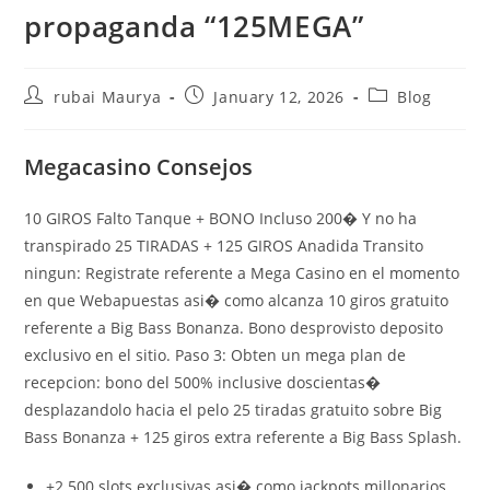
propaganda “125MEGA”
Post
Post
Post
rubai Maurya
January 12, 2026
Blog
author:
published:
category:
Megacasino Consejos
10 GIROS Falto Tanque + BONO Incluso 200� Y no ha
transpirado 25 TIRADAS + 125 GIROS Anadida Transito
ningun: Registrate referente a Mega Casino en el momento
en que Webapuestas asi� como alcanza 10 giros gratuito
referente a Big Bass Bonanza. Bono desprovisto deposito
exclusivo en el sitio. Paso 3: Obten un mega plan de
recepcion: bono del 500% inclusive doscientas�
desplazandolo hacia el pelo 25 tiradas gratuito sobre Big
Bass Bonanza + 125 giros extra referente a Big Bass Splash.
+2.500 slots exclusivas asi� como jackpots millonarios