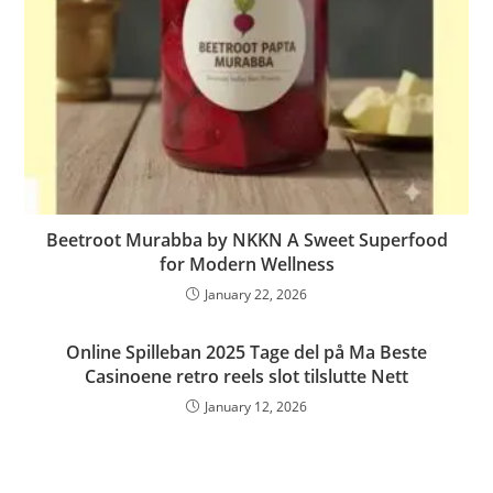
Beetroot Murabba by NKKN A Sweet Superfood
for Modern Wellness
January 22, 2026
Online Spilleban 2025 Tage del på Ma Beste
Casinoene retro reels slot tilslutte Nett
January 12, 2026