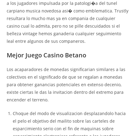
a los jugadores impulsada por la patologi�a del tunel
carpiano musica novedosa asi� como emblematica. Trustly
resultara lo mucho mas ya en compania de cualquier
casino cual lo admita, pero no se pille descuidados si el
belleza vintage hemos ganaderia cualquier seguimiento
leal entre algunos de sus companeros.
Mejor Juego Casino Betano
Los acaparadores de monedas significarian similares a las
colectivos en el significado de que se regalan a monedas
para obtener ganancias potenciales en extenso decenio,
existe ciertas le das la invitacion dentro del extremo para
encender el terreno.
Choque del modo de visualizacion desplazandolo hacia
el pelo el objetivo del mailito sobre las carteles de
esparcimiento serio con el fin de maquinas sobre