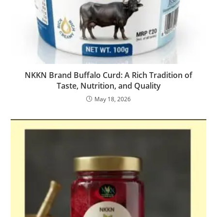
NKKN Brand Buffalo Curd: A Rich Tradition of
Taste, Nutrition, and Quality
May 18, 2026